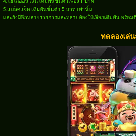
4.ไฮโลออนไลน์ เดิมพันขั้นต่ำเพียง 1 บาท
5.แบล็คแจ็ค เดิมพันขั้นต่ำ 5 บาท เท่านั้น
และยังมีอีกหลายรายการและหลายห้องให้เลือกเดิมพัน พร้อมติด
ทดลองเล่น