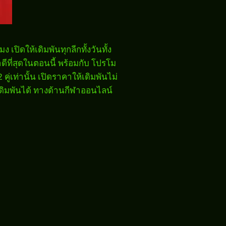
ปิดให้เดิมพันทุกลีกทั้งวันทั้ง
้ำดีที่สุดในตอนนี้ พร้อมกับ โปรโม
่เท่านั้น เปิดราคาให้เดิมพันไม่
รถเดิมพันได้ ทางด้านกีฬาออนไลน์