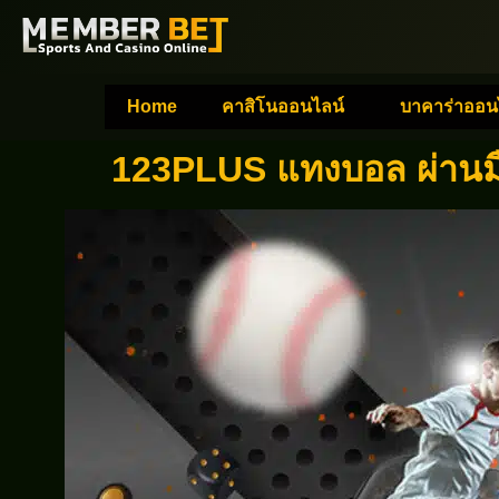
Home
คาสิโนออนไลน์
บาคาร่าออน
123PLUS แทงบอล ผ่านมือ