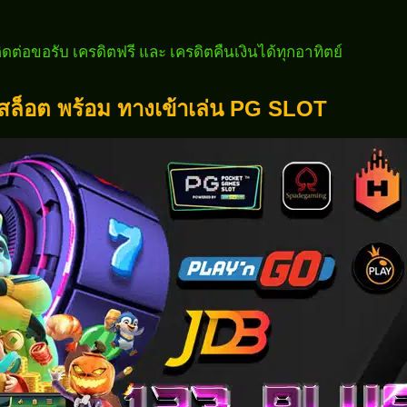
ต่อขอรับ เครดิตฟรี และ เครดิตคืนเงินได้ทุกอาทิตย์
สล็อต พร้อม ทางเข้าเล่น PG SLOT