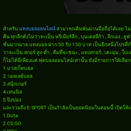
สำหรับ
แทงบอลออนไลน์
สามารถเดิมพันผ่านมือถือได้เลย ไม่จ
คืน ทุกลีกดังไม่ว่าจะเป็น พรีเมียร์ลีก , บุนเดสลีก้า , ลีกเอง 
ชั่นมากมาย แทงบอล ฝาก 50 รับ 150 บาท เป็นอีกหนึ่งโปรที่กำ
ว่าจะเป็น สกอร์ สูง-ต่ำ , ทีมที่จะชนะ , แทงสกอร์ , เตะมุม , 
ก็ไม่ได้มีเพียงแค่ ฟุตบอลออนไลน์เท่านั้น ยังมีรายการให้เลื
1.บาสเก็ตบอล
2.วอลเลย์บอล
3.สนุ๊กเกอร์
4.เทนนิส
5.ปิงปอง
และรวมถึง E-SPORT เป็นกำลังเป็นยอดนิยมในตอนนี้ เปิดให้
1.Dota
2.CS:GO