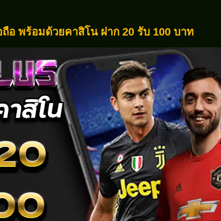
ถือ พร้อมด้วยคาสิโน ฝาก 20 รับ 100 บาท