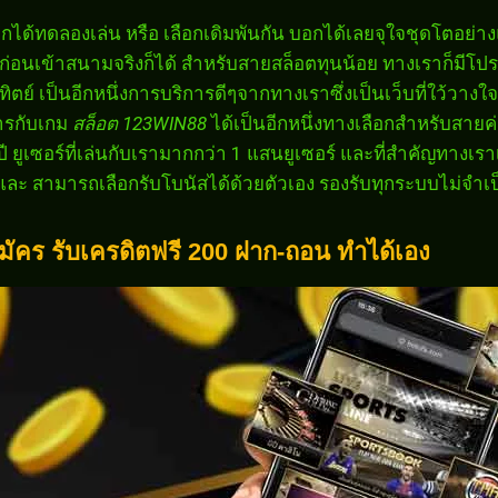
เลือกได้ทดลองเล่น หรือ เลือกเดิมพันกัน บอกได้เลยจุใจชุดโตอย
ก่อนเข้าสนามจริงก็ได้ สำหรับสายสล็อตทุนน้อย ทางเราก็มีโปรโ
าทิตย์ เป็นอีกหนึ่งการบริการดีๆจากทางเราซึ่งเป็นเว็บที่ใว้
ารกับเกม
สล็อต 123WIN88
ได้เป็นอีกหนึ่งทางเลือกสำหรับสายค
ี ยูเซอร์ที่เล่นกับเรามากกว่า 1 แสนยูเซอร์ และที่สำคัญทางเร
และ สามารถเลือกรับโบนัสได้ด้วยตัวเอง รองรับทุกระบบไม่จำ
มัคร รับเครดิตฟรี 200 ฝาก-ถอน ทำได้เอง