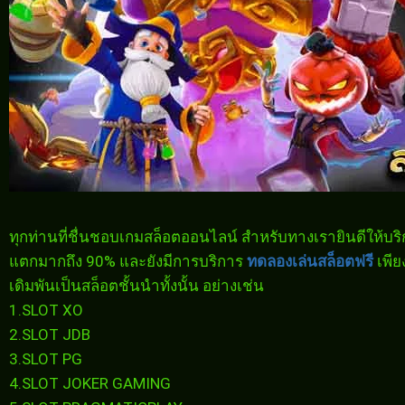
ทุกท่านที่ชื่นชอบเกมสล็อตออนไลน์ สำหรับทางเรายินดีให้บ
แตกมากถึง 90% และยังมีการบริการ
ทดลองเล่นสล็อตฟรี
เพีย
เดิมพันเป็นสล็อตชั้นนำทั้งนั้น อย่างเช่น
1.SLOT XO
2.SLOT JDB
3.SLOT PG
4.SLOT JOKER GAMING