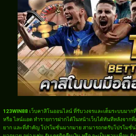
123WIN88
เว็บคาสิโนออนไลน์ ที่รับวงจรและเต็มระบบมากที
หรือ ไลน์แอด ทำรายการฝากได้ในหน้าเว็บได้ทันทีหลังจากที่
ยาก และที่สำคัญ โปรโมชั่นมากมาย สามารถกดรับโปรโมชั่นไ
มากมาย อย่างเช่น รับเครดิตคืนเงิน หรือ จะเป็นชวนเพื่อน 