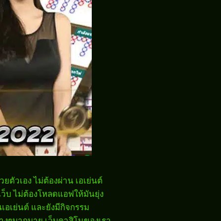
ตัวเอง ไม่ต้องผ่าน เอเย่นต์
็บ ไม่ต้องโหลดแอฟให้มันยุ่ง
านเอเย่นต์ และยังมีกิจกรรม
มต่างๆมากมาย เว็บคาสิโนของเรา