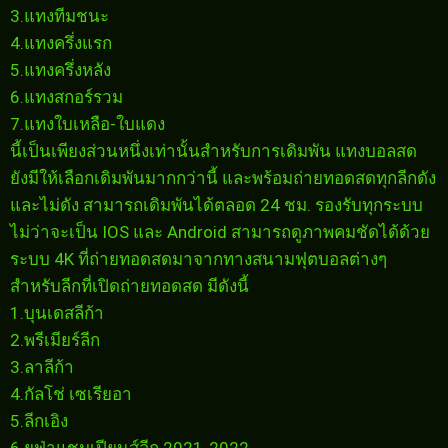
3.แทงทีมชนะ
4.แทงครึ่งแรก
5.แทงครึ่งหลัง
6.แทงสกอร์รวม
7.แทงใบเหลือ-ใบแดง
นี้เป็นเพียงส่วนหนึ่งเท่านั้นสำหรับการเดิมพัน แทงบอลสด
ยังมีให้เลือกเดิมพันมากกว่านี้ และพร้อมถ่ายทอดสดทุกลีกดัง
และไม่ดัง สามารถเดิมพันได้ตลอด 24 ชม. รองรับทุกระบบ
ไม่ว่าจะเป็น IOS และ Android สามารถดูภาพคมชัดได้ด้วย
ระบบ 4K ที่ถ่ายทอดสดมาจากทางสนามฟุตบอลต่างๆ
สำหรับลีกที่เปิดถ่ายทอดสด มีดังนี้
1.บุนเดสลีก้า
2.พรีเมียร์ลีก
3.ลาลีก้า
4.กัลโช่ เซเรียอา
5.ลีกเอิง