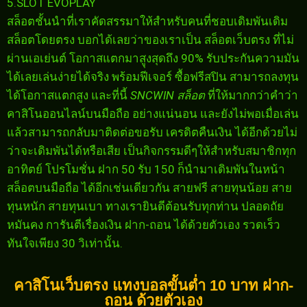
5.SLOT EVOPLAY
สล็อตชั้นนำที่เราคัดสรรมาให้สำหรับคนที่ชอบเดิมพันเดิม
สล็อตโดยตรง บอกได้เลยว่าของเราเป็น สล็อตเว็บตรง ที่ไม่
ผ่านเอเย่นต์ โอกาสแตกมาสูุงสุดถึง 90% รับประกันความมัน
ได้เลยเล่นง่ายได้จริง พร้อมฟีเจอร์ ซื้อฟรีสปิน สามารถลงทุน
ได้โอกาสแตกสูง และที่นี้
SNCWIN สล็อต
ที่ให้มากกว่าคำว่า
คาสิโนออนไลน์บนมือถือ อย่างแน่นอน และยังไม่พอเมื่อเล่น
แล้วสามารถกลับมาติดต่อขอรับ เครดิตคืนเงิน ได้อีกด้วยไม่
ว่าจะเดิมพันได้หรือเสีย เป็นกิจกรรมดีๆให้สำหรับสมาชิกทุก
อาทิตย์ โปรโมชั่น ฝาก 50 รับ 150 ก็นำมาเดิมพันในหน้า
สล็อตบนมือถือ ได้อีกเช่นเดียวกัน สายฟรี สายทุนน้อย สาย
ทุนหนัก สายทุนเบา ทางเรายินดีต้อนรับทุกท่าน ปลอดถัย
หมันคง การันตีเรื่องเงิน ฝาก-ถอน ได้ด้วยตัวเอง รวดเร็ว
ทันใจเพียง 30 วิเท่านั้น.
คาสิโนเว็บตรง แทงบอลขั้นต่ำ 10 บาท ฝาก-
ถอน ด้วยตัวเอง