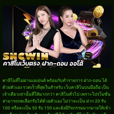
คาสิโนที่ไม่ผ่านเอเย่นต์ พร้อมกับทำรายการ ฝาก-ถอน ได้
ด้วยตัวเอง รวดเร็วที่สุดในสำหรับ เว็บคาสิโนบนมือถือ เป็น
เจ้าเดียวเท่านั้นที่ให้มากกว่า คาสิโนทั่วไป เพราะโปรโมชั่น
สามารถกดเลือกรับได้ด้วยตัวเอง ไม่ว่าจะเป็น ฝาก 20 รับ
100 หรือจะเป็น 50 รับ 150 และยังมีกิจกรรมมากมายให้เข้า