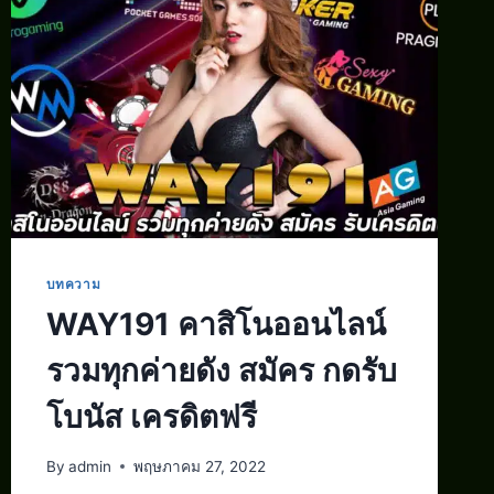
บทความ
WAY191 คาสิโนออนไลน์
รวมทุกค่ายดัง สมัคร กดรับ
โบนัส เครดิตฟรี
By
admin
พฤษภาคม 27, 2022