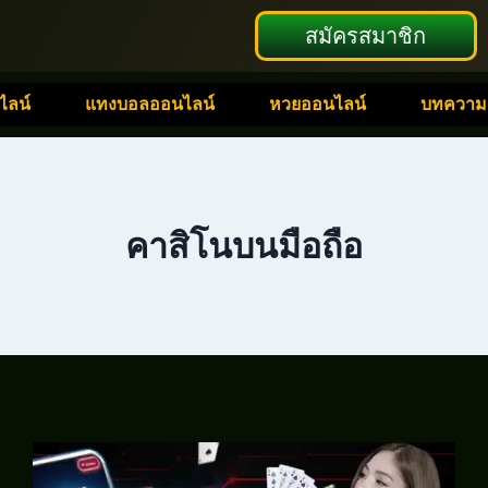
สมัครสมาชิก
ไลน์
แทงบอลออนไลน์
หวยออนไลน์
บทความ
คาสิโนบนมือถือ