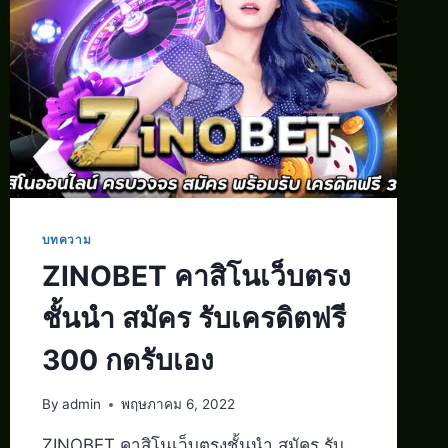
บทความ
ZINOBET คาสิโนเว็บตรง
ชั้นนำ สมัคร รับเครดิตฟรี
300 กดรับเอง
By
admin
พฤษภาคม 6, 2022
ZINOBET คาสิโนเว็บตรงชั้นนำ สมัคร รับ