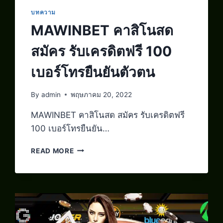
บทความ
MAWINBET คาสิโนสด
สมัคร รับเครดิตฟรี 100
เบอร์โทรยืนยันตัวตน
By
admin
พฤษภาคม 20, 2022
MAWINBET คาสิโนสด สมัคร รับเครดิตฟรี
100 เบอร์โทรยืนยัน…
READ MORE