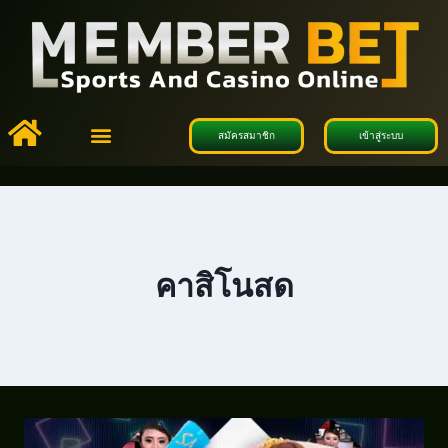
สมัครสมาชิก
เข้าสู่ระบบ
คาสิโนออนไลน์
บาคาร่าออนไลน์
แทงบอลออนไลน์
หวยออนไลน์
สมัครสมาชิก
คาสิโนสด