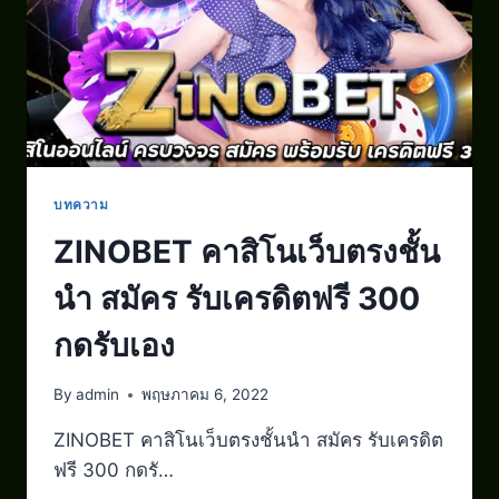
บทความ
ZINOBET คาสิโนเว็บตรงชั้น
นำ สมัคร รับเครดิตฟรี 300
กดรับเอง
By
admin
พฤษภาคม 6, 2022
ZINOBET คาสิโนเว็บตรงชั้นนำ สมัคร รับเครดิต
ฟรี 300 กดรั…