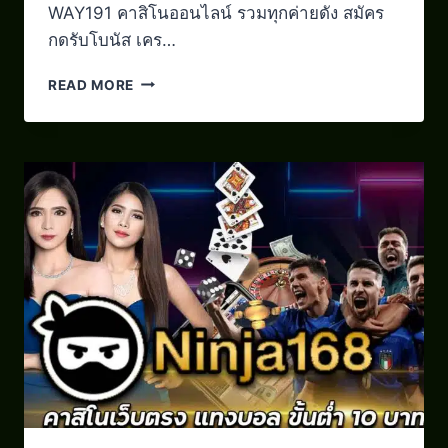
WAY191 คาสิโนออนไลน์ รวมทุกค่ายดัง สมัคร
กดรับโบนัส เคร…
READ MORE