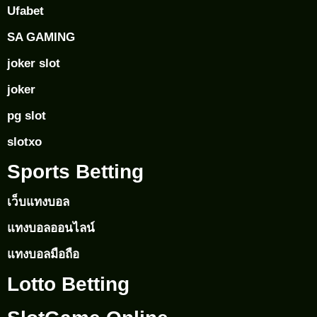
Ufabet
SA GAMING
joker slot
joker
pg slot
slotxo
Sports Betting
เว็บแทงบอล
แทงบอลออนไลน์
แทงบอลมือถือ
Lotto Betting