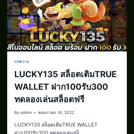
บทความ
LUCKY135 สล็อตเติมTRUE
WALLET ฝาก100รับ300
ทดลองเล่นสล็อตฟรี
By
admin
พฤษภาคม 14, 2022
LUCKY135 สล็อตเติมTRUE WALLET
ฝาก100รับ300 ทดลองเล่นสล็…