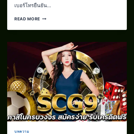
เบอร์โทรยืนยัน…
READ MORE
บทความ