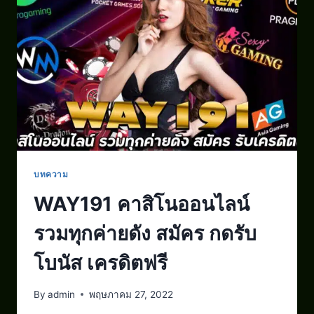
บทความ
WAY191 คาสิโนออนไลน์
รวมทุกค่ายดัง สมัคร กดรับ
โบนัส เครดิตฟรี
By
admin
พฤษภาคม 27, 2022