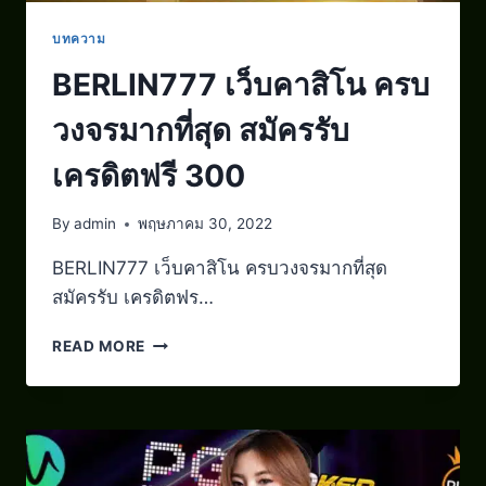
บทความ
BERLIN777 เว็บคาสิโน ครบ
วงจรมากที่สุด สมัครรับ
เครดิตฟรี 300
By
admin
พฤษภาคม 30, 2022
BERLIN777 เว็บคาสิโน ครบวงจรมากที่สุด
สมัครรับ เครดิตฟร…
READ MORE