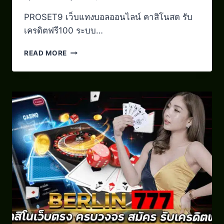
PROSET9 เว็บแทงบอลออนไลน์ คาสิโนสด รับ
เครดิตฟรี100 ระบบ…
READ MORE