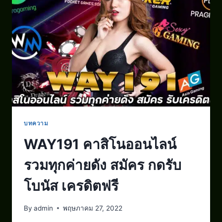
บทความ
WAY191 คาสิโนออนไลน์
รวมทุกค่ายดัง สมัคร กดรับ
โบนัส เครดิตฟรี
By
admin
พฤษภาคม 27, 2022