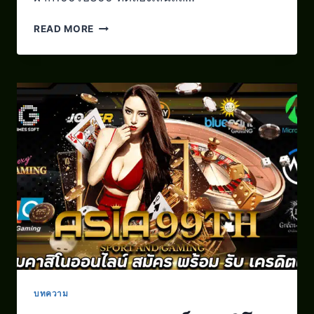
READ MORE
บทความ