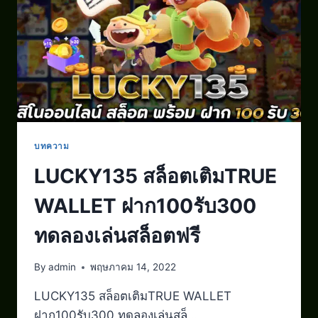
บทความ
LUCKY135 สล็อตเติมTRUE
WALLET ฝาก100รับ300
ทดลองเล่นสล็อตฟรี
By
admin
พฤษภาคม 14, 2022
LUCKY135 สล็อตเติมTRUE WALLET
ฝาก100รับ300 ทดลองเล่นสล็…