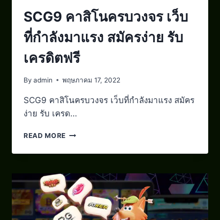
SCG9 คาสิโนครบวงจร เว็บ
ที่กำลังมาแรง สมัครง่าย รับ
เครดิตฟรี
By
admin
พฤษภาคม 17, 2022
SCG9 คาสิโนครบวงจร เว็บที่กำลังมาแรง สมัคร
ง่าย รับ เครด…
READ MORE