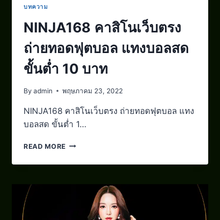
บทความ
NINJA168 คาสิโนเว็บตรง
ถ่ายทอดฟุตบอล แทงบอลสด
ขั้นต่ำ 10 บาท
By
admin
พฤษภาคม 23, 2022
NINJA168 คาสิโนเว็บตรง ถ่ายทอดฟุตบอล แทง
บอลสด ขั้นต่ำ 1…
READ MORE