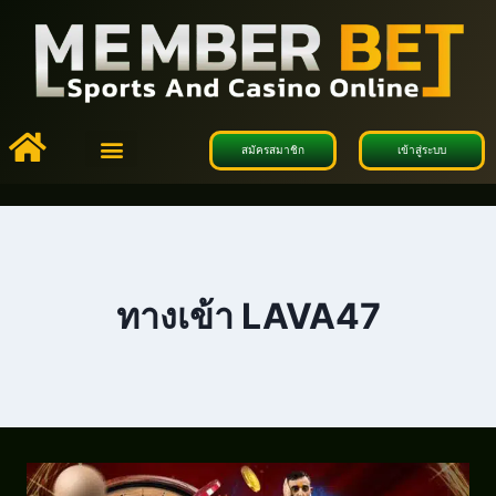
สมัครสมาชิก
เข้าสู่ระบบ
คาสิโนออนไลน์
บาคาร่าออนไลน์
แทงบอลออนไลน์
หวยออนไลน์
สมัครสมาชิก
ทางเข้า LAVA47