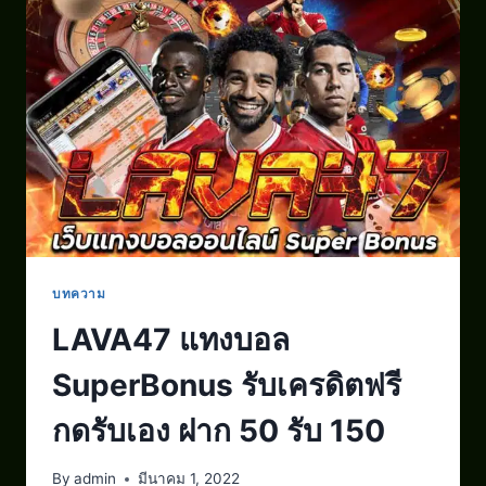
บทความ
LAVA47 แทงบอล
SuperBonus รับเครดิตฟรี
กดรับเอง ฝาก 50 รับ 150
By
admin
มีนาคม 1, 2022