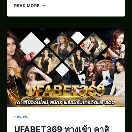
READ MORE
บทความ
UFABET369 ทางเข้า คาสิ