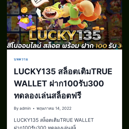
บทความ
LUCKY135 สล็อตเติมTRUE
WALLET ฝาก100รับ300
ทดลองเล่นสล็อตฟรี
By
admin
พฤษภาคม 14, 2022
LUCKY135 สล็อตเติมTRUE WALLET
ฝาก100รับ300 ทดลองเล่นสล็…