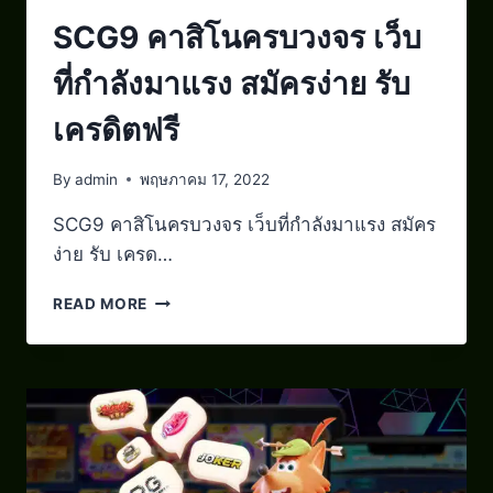
SCG9 คาสิโนครบวงจร เว็บ
ที่กำลังมาแรง สมัครง่าย รับ
เครดิตฟรี
By
admin
พฤษภาคม 17, 2022
SCG9 คาสิโนครบวงจร เว็บที่กำลังมาแรง สมัคร
ง่าย รับ เครด…
READ MORE