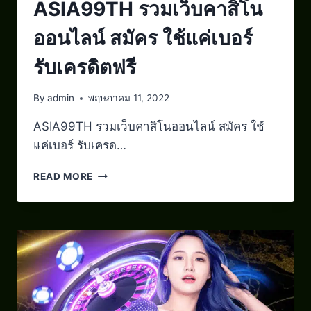
ASIA99TH รวมเว็บคาสิโน
ออนไลน์ สมัคร ใช้แค่เบอร์
รับเครดิตฟรี
By
admin
พฤษภาคม 11, 2022
ASIA99TH รวมเว็บคาสิโนออนไลน์ สมัคร ใช้
แค่เบอร์ รับเครด…
READ MORE