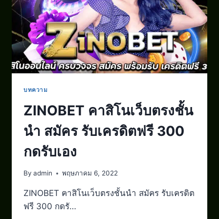
บทความ
ZINOBET คาสิโนเว็บตรงชั้น
นำ สมัคร รับเครดิตฟรี 300
กดรับเอง
By
admin
พฤษภาคม 6, 2022
ZINOBET คาสิโนเว็บตรงชั้นนำ สมัคร รับเครดิต
ฟรี 300 กดรั…