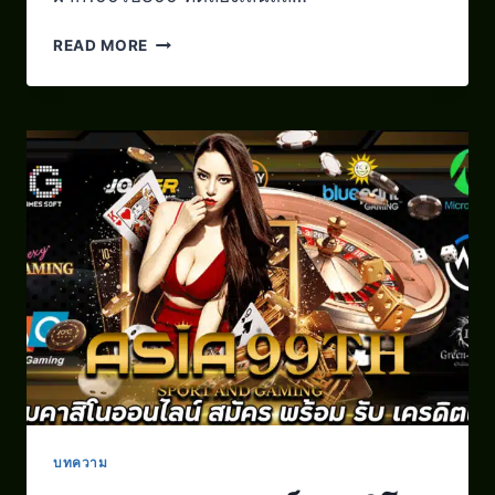
READ MORE
บทความ