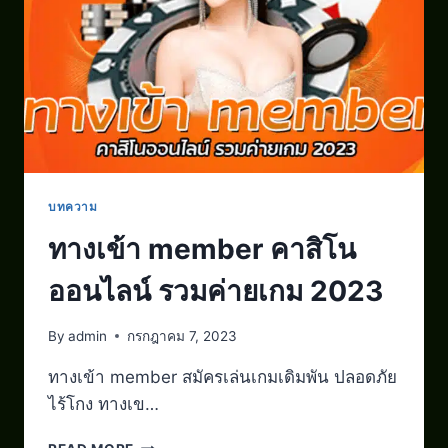
บทความ
ทางเข้า member คาสิโน
ออนไลน์ รวมค่ายเกม 2023
By
admin
กรกฎาคม 7, 2023
ทางเข้า member สมัครเล่นเกมเดิมพัน ปลอดภัย
ไร้โกง ทางเข…