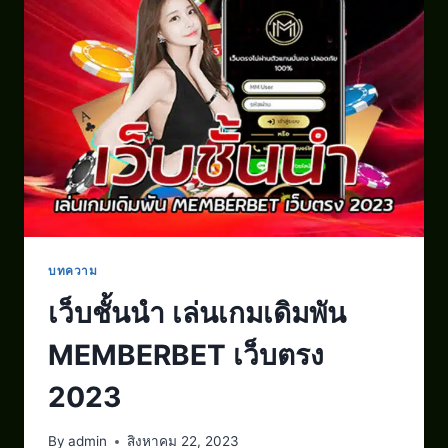
บทความ
เว็บชั้นนำ เล่นเกมเดิมพัน
MEMBERBET เว็บตรง
2023
By
admin
สิงหาคม 22, 2023