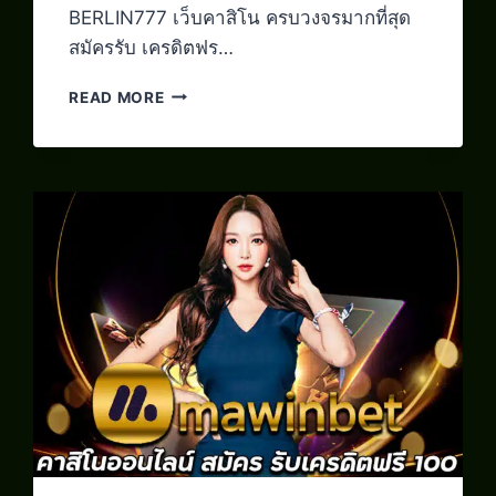
BERLIN777 เว็บคาสิโน ครบวงจรมากที่สุด
สมัครรับ เครดิตฟร…
READ MORE