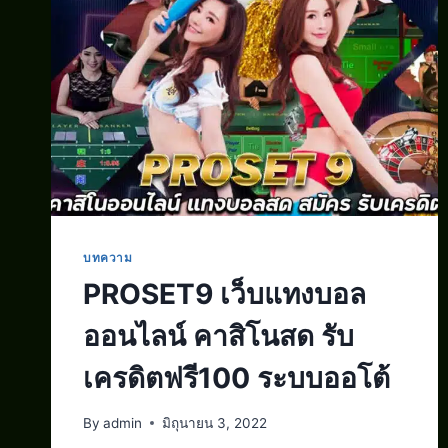
บทความ
PROSET9 เว็บแทงบอล
ออนไลน์ คาสิโนสด รับ
เครดิตฟรี100 ระบบออโต้
By
admin
มิถุนายน 3, 2022