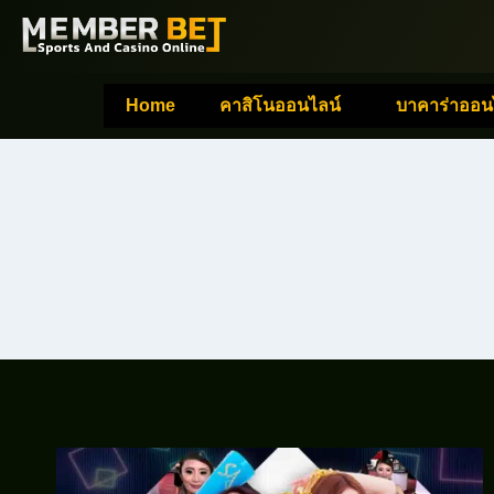
Home
คาสิโนออนไลน์
บาคาร่าออน