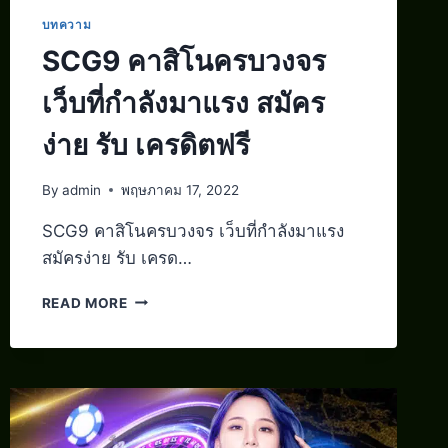
บทความ
SCG9 คาสิโนครบวงจร
เว็บที่กำลังมาแรง สมัคร
ง่าย รับ เครดิตฟรี
By
admin
พฤษภาคม 17, 2022
SCG9 คาสิโนครบวงจร เว็บที่กำลังมาแรง
สมัครง่าย รับ เครด…
READ MORE