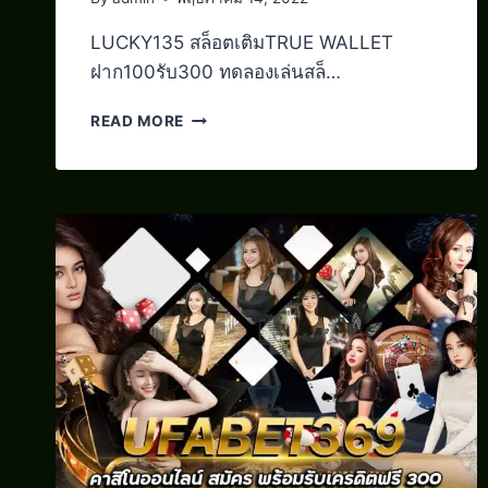
LUCKY135 สล็อตเติมTRUE WALLET
ฝาก100รับ300 ทดลองเล่นสล็…
READ MORE