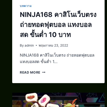
บทความ
NINJA168 คาสิโนเว็บตรง
ถ่ายทอดฟุตบอล แทงบอล
สด ขั้นต่ำ 10 บาท
By
admin
พฤษภาคม 23, 2022
NINJA168 คาสิโนเว็บตรง ถ่ายทอดฟุตบอล
แทงบอลสด ขั้นต่ำ 1…
READ MORE