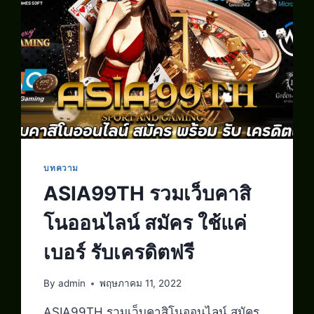
บทความ
ASIA99TH รวมเว็บคาสิ
โนออนไลน์ สมัคร ใช้แค่
เบอร์ รับเครดิตฟรี
By
admin
พฤษภาคม 11, 2022
ASIA99TH รวมเว็บคาสิโนออนไลน์ สมัคร