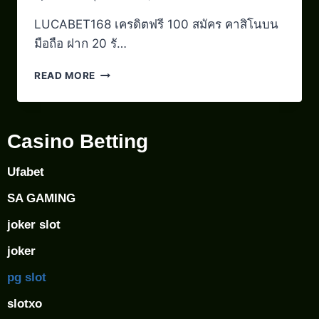
LUCABET168 เครดิตฟรี 100 สมัคร คาสิโนบน
มือถือ ฝาก 20 รั…
READ MORE
Casino Betting
Ufabet
SA GAMING
joker slot
joker
pg slot
slotxo