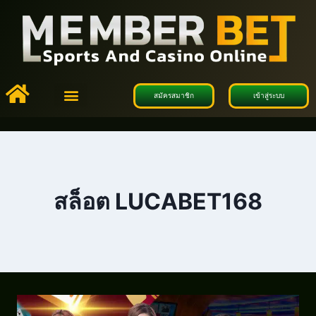
สมัครสมาชิก
เข้าสู่ระบบ
คาสิโนออนไลน์
บาคาร่าออนไลน์
แทงบอลออนไลน์
หวยออนไลน์
สมัครสมาชิก
สล็อต LUCABET168