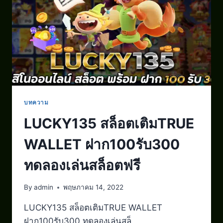
บทความ
LUCKY135 สล็อตเติมTRUE
WALLET ฝาก100รับ300
ทดลองเล่นสล็อตฟรี
By
admin
พฤษภาคม 14, 2022
LUCKY135 สล็อตเติมTRUE WALLET
ฝาก100รับ300 ทดลองเล่นสล็…