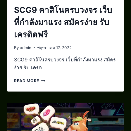
SCG9 คาสิโนครบวงจร เว็บ
ที่กำลังมาแรง สมัครง่าย รับ
เครดิตฟรี
By
admin
พฤษภาคม 17, 2022
SCG9 คาสิโนครบวงจร เว็บที่กำลังมาแรง สมัคร
ง่าย รับ เครด…
READ MORE