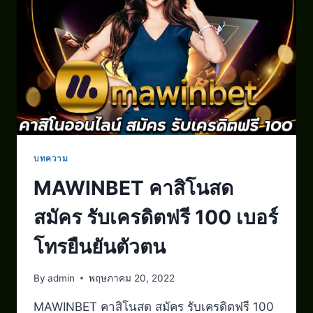
บทความ
MAWINBET คาสิโนสด
สมัคร รับเครดิตฟรี 100 เบอร์
โทรยืนยันตัวตน
By
admin
พฤษภาคม 20, 2022
MAWINBET คาสิโนสด สมัคร รับเครดิตฟรี 100