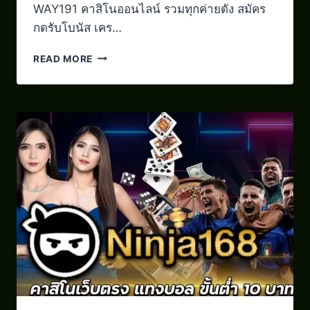
WAY191 คาสิโนออนไลน์ รวมทุกค่ายดัง สมัคร
กดรับโบนัส เคร…
READ MORE