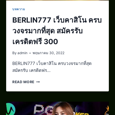
บทความ
BERLIN777 เว็บคาสิโน ครบ
วงจรมากที่สุด สมัครรับ
เครดิตฟรี 300
By
admin
พฤษภาคม 30, 2022
BERLIN777 เว็บคาสิโน ครบวงจรมากที่สุด
สมัครรับ เครดิตฟร…
READ MORE