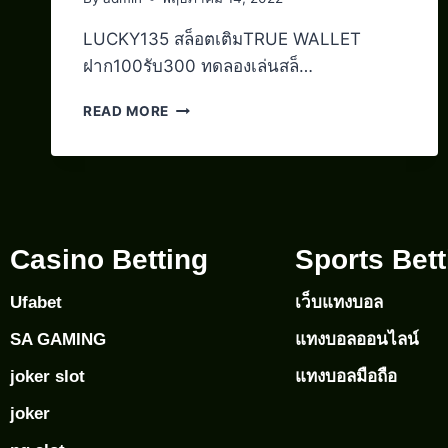
LUCKY135 สล็อตเติมTRUE WALLET
ฝาก100รับ300 ทดลองเล่นสล็…
READ MORE
Casino Betting
Sports Bett
Ufabet
เว็บแทงบอล
SA GAMING
แทงบอลออนไลน์
joker slot
แทงบอลมือถือ
joker