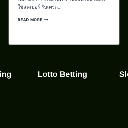
ใช้แค่เบอร์ รับเครด…
READ MORE
ing
Lotto Betting
Sl