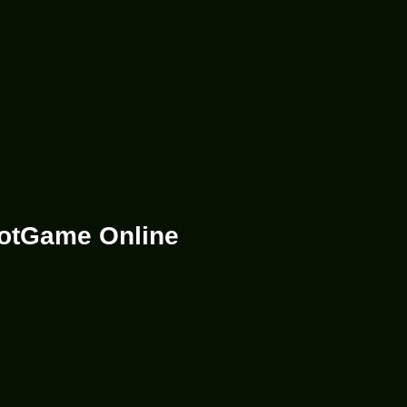
otGame Online