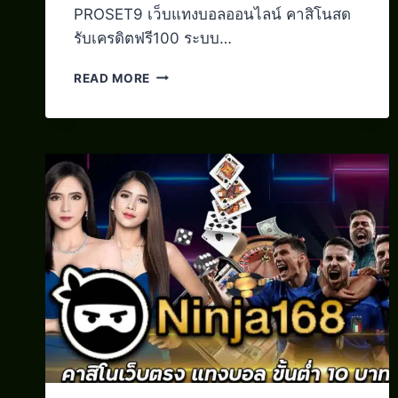
PROSET9 เว็บแทงบอลออนไลน์ คาสิโนสด
รับเครดิตฟรี100 ระบบ…
READ MORE