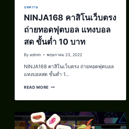
บทความ
NINJA168 คาสิโนเว็บตรง
ถ่ายทอดฟุตบอล แทงบอล
สด ขั้นต่ำ 10 บาท
By
admin
พฤษภาคม 23, 2022
NINJA168 คาสิโนเว็บตรง ถ่ายทอดฟุตบอล
แทงบอลสด ขั้นต่ำ 1…
READ MORE