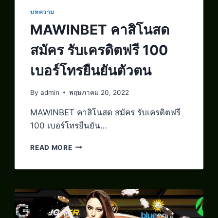
บทความ
MAWINBET คาสิโนสด
สมัคร รับเครดิตฟรี 100
เบอร์โทรยืนยันตัวตน
By
admin
พฤษภาคม 20, 2022
MAWINBET คาสิโนสด สมัคร รับเครดิตฟรี
100 เบอร์โทรยืนยัน…
READ MORE