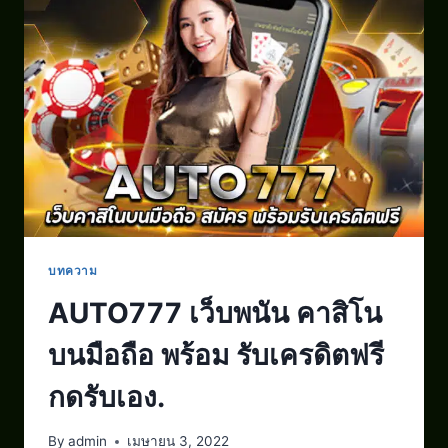
บทความ
AUTO777 เว็บพนัน คาสิโน
บนมือถือ พร้อม รับเครดิตฟรี
กดรับเอง.
By
admin
เมษายน 3, 2022