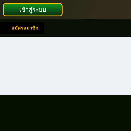
เข้าสู่ระบบ
สมัครสมาชิก