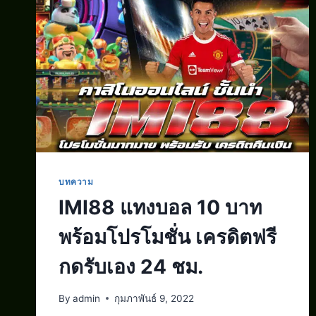
บทความ
IMI88 แทงบอล 10 บาท
พร้อมโปรโมชั่น เครดิตฟรี
กดรับเอง 24 ชม.
By
admin
กุมภาพันธ์ 9, 2022