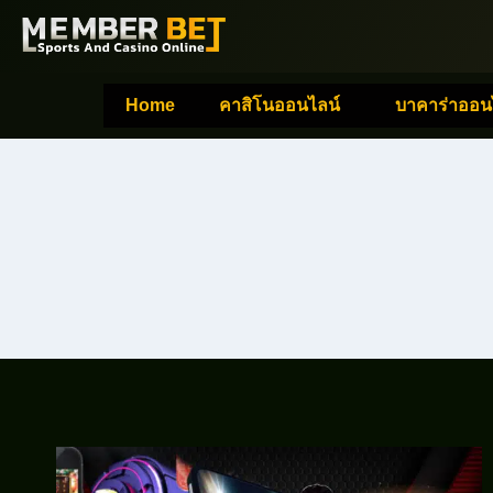
Home
คาสิโนออนไลน์
บาคาร่าออน