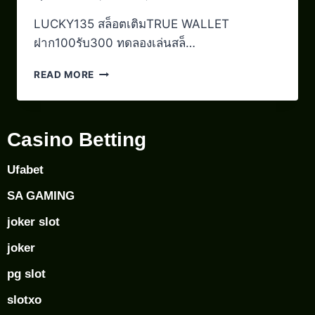
LUCKY135 สล็อตเติมTRUE WALLET
ฝาก100รับ300 ทดลองเล่นสล็…
READ MORE
Casino Betting
Ufabet
SA GAMING
joker slot
joker
pg slot
slotxo