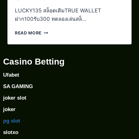
LUCKY135 สล็อตเติมTRUE WALLET
ฝาก100รับ300 ทดลองเล่นสล็…
READ MORE
Casino Betting
Ufabet
SA GAMING
joker slot
joker
pg slot
slotxo