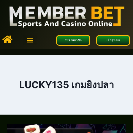
สมัครสมาชิก
เข้าสู่ระบบ
คาสิโนออนไลน์
บาคาร่าออนไลน์
แทงบอลออนไลน์
หวยออนไลน์
สมัครสมาชิก
LUCKY135 เกมยิงปลา