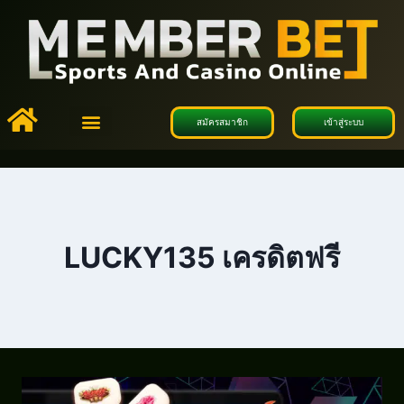
สมัครสมาชิก
เข้าสู่ระบบ
คาสิโนออนไลน์
บาคาร่าออนไลน์
แทงบอลออนไลน์
หวยออนไลน์
สมัครสมาชิก
LUCKY135 เครดิตฟรี