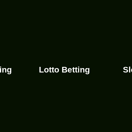
ing
Lotto Betting
Sl