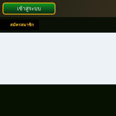
เข้าสู่ระบบ
สมัครสมาชิก