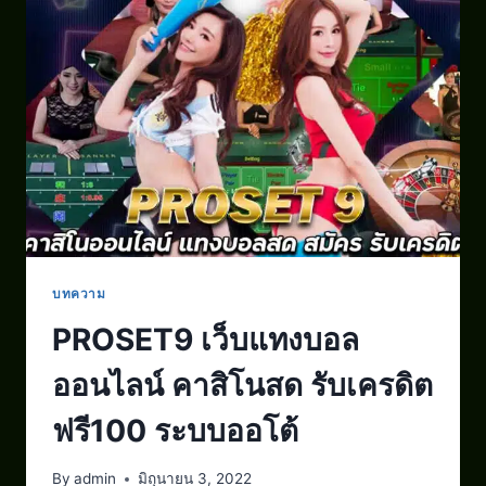
บทความ
PROSET9 เว็บแทงบอล
ออนไลน์ คาสิโนสด รับเครดิต
ฟรี100 ระบบออโต้
By
admin
มิถุนายน 3, 2022