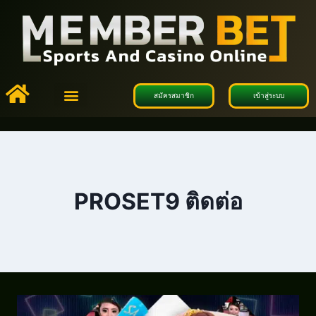
สมัครสมาชิก
เข้าสู่ระบบ
คาสิโนออนไลน์
บาคาร่าออนไลน์
แทงบอลออนไลน์
หวยออนไลน์
สมัครสมาชิก
PROSET9 ติดต่อ