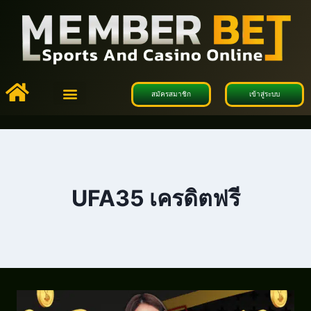
สมัครสมาชิก
เข้าสู่ระบบ
คาสิโนออนไลน์
บาคาร่าออนไลน์
แทงบอลออนไลน์
หวยออนไลน์
สมัครสมาชิก
UFA35 เครดิตฟรี