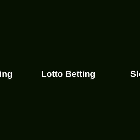
ing
Lotto Betting
Sl