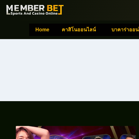
Home
คาสิโนออนไลน์
บาคาร่าออน