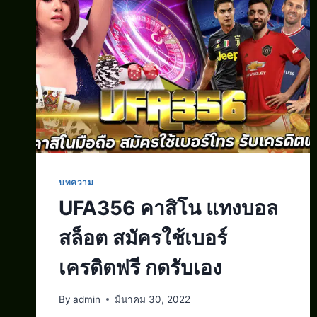
บทความ
UFA356 คาสิโน แทงบอล
สล็อต สมัครใช้เบอร์
เครดิตฟรี กดรับเอง
By
admin
มีนาคม 30, 2022