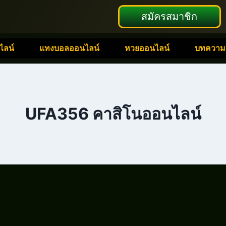
สมัครสมาชิก
ไลน์
แทงบอลออนไลน์
หวยออนไลน์
บทความ
UFA356 คาสิโนออนไลน์