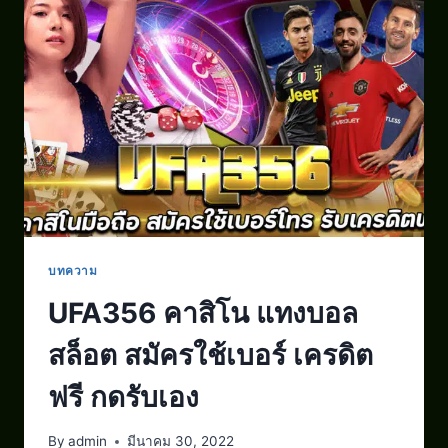
บทความ
UFA356 คาสิโน แทงบอล
สล็อต สมัครใช้เบอร์ เครดิต
ฟรี กดรับเอง
By
admin
มีนาคม 30, 2022