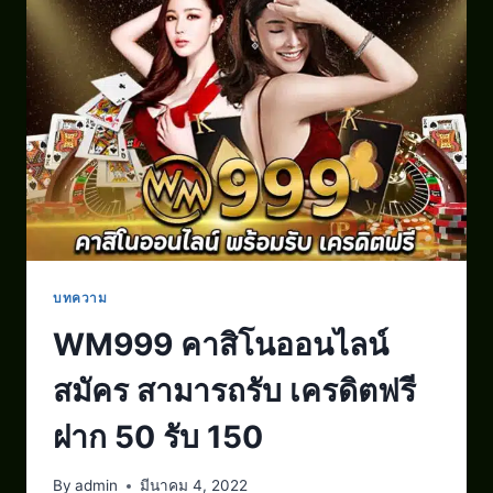
บทความ
WM999 คาสิโนออนไลน์
สมัคร สามารถรับ เครดิตฟรี
ฝาก 50 รับ 150
By
admin
มีนาคม 4, 2022