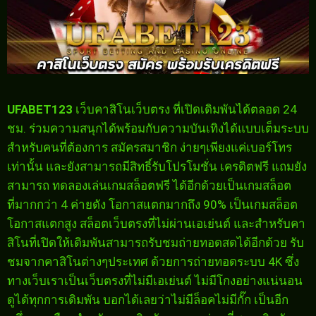
UFABET123
เว็บคาสิโนเว็บตรง ที่เปิดเดิมพันได้ตลอด 24
ชม. ร่วมความสนุกได้พร้อมกับความบันเทิงได้แบบเต็มระบบ
สำหรับคนที่ต้องการ สมัครสมาชิก ง่ายๆเพียงแค่เบอร์โทร
เท่านั้น และยังสามารถมีสิทธิ์รับโปรโมชั่น เครดิตฟรี แถมยัง
สามารถ ทดลองเล่นเกมสล็อตฟรี ได้อีกด้วยเป็นเกมสล็อต
ที่มากกว่า 4 ค่ายดัง โอกาสแตกมากถึง 90% เป็นเกมสล็อต
โอกาสแตกสูง สล็อตเว็บตรงที่ไม่ผ่านเอเย่นต์ และสำหรับคา
สิโนที่เปิดให้เดิมพันสามารถรับชมถ่ายทอดสดได้อีกด้วย รับ
ชมจากคาสิโนต่างๆประเทศ ด้วยการถ่ายทอดระบบ 4K ซึ่ง
ทางเว็บเราเป็นเว็บตรงที่ไม่มีเอเย่นต์ ไม่มีโกงอย่างแน่นอน
ดูได้ทุกการเดิมพัน บอกได้เลยว่าไม่มีล็อคไม่มีกั๊ก เป็นอีก