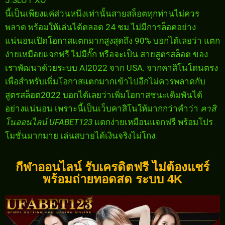
5.SLOT XO
นี้เป็นเพียงแค่ส่วนหนึงเท่านั้นสายสล็อตทุกท่านไม่ควร
พลาด พร้อมให้เล่นได้ตลอด 24 ชม.ไม่มีการล็อคอย่าง
แน่นอนเปิดโอกาสแตกมากสูงสุดถึง 90% บอกได้เลยว่า แตก
ง่ายเหมือยแจกฟรี ไม่มีกั๊ก หรือจะเป็น สายสูตรสล็อต ของ
เราพัฒนาด้วยระบบ AI2022 จาก USA. จากคาสิโนโดนตรง
เพื่อสำหรับเพิ่มโอกาสแตกมากเข้าไปอีกไม่ควรพลาดกับ
สูตรสล็อต2022 บอกได้เลยว่าเพิ่มโอกาสชนะเดิมพันได้
อย่างแน่นอน เพราะนี้เป็นเว็บคาสิโนให้มากกว่าคำว่า
คาสิ
โนออนไลน์ UFABET123
แตกง่ายเหมือนแจกฟรี พร้อมโปร
โมชั่นมากมาย เล่นสบายได้เงินจริงไม่โกง.
กีฬาออนไลน์ รับเครดิตฟรี ไม่ต้องแชร์
พร้อมถ่ายทอดสด ระบบ 4K