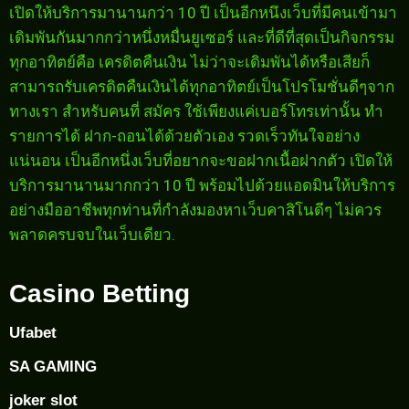
เปิดให้บริการมานานกว่า 10 ปี เป็นอีกหนึงเว็บที่มีคนเข้ามา
เดิมพันกันมากกว่าหนึ่งหมื่นยูเซอร์ และที่ดีที่สุดเป็นกิจกรรม
ทุกอาทิตย์คือ เครดิตคืนเงิน ไม่ว่าจะเดิมพันได้หรือเสียก็
สามารถรับเครดิตคืนเงินได้ทุกอาทิตย์เป็นโปรโมชั่นดีๆจาก
ทางเรา สำหรับคนที่ สมัคร ใช้เพียงแค่เบอร์โทรเท่านั้น ทำ
รายการได้ ฝาก-ถอนได้ด้วยตัวเอง รวดเร็วทันใจอย่าง
แน่นอน เป็นอีกหนึ่งเว็บที่อยากจะขอฝากเนื้อฝากตัว เปิดให้
บริการมานานมากกว่า 10 ปี พร้อมไปด้วยแอดมินให้บริการ
อย่างมืออาชีพทุกท่านที่กำลังมองหาเว็บคาสิโนดีๆ ไม่ควร
พลาดครบจบในเว็บเดียว.
Casino Betting
Ufabet
SA GAMING
joker slot