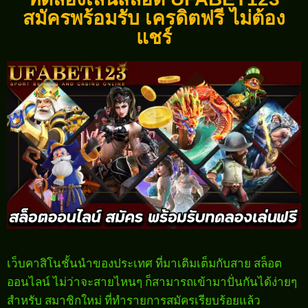
สมัครพร้อมรับ เครดิตฟรี ไม่ต้อง
แชร์
เว็บคาสิโนชั้นนำของประเทศ ที่มาเติมเต็มกับสาย สล็อต
ออนไลน์ ไม่ว่าจะสายไหนๆ ก็สามารถเข้ามาปั่นกันได้ง่ายๆ
สำหรับ สมาชิกใหม่ ที่ทำรายการสมัครเรียบร้อยแล้ว