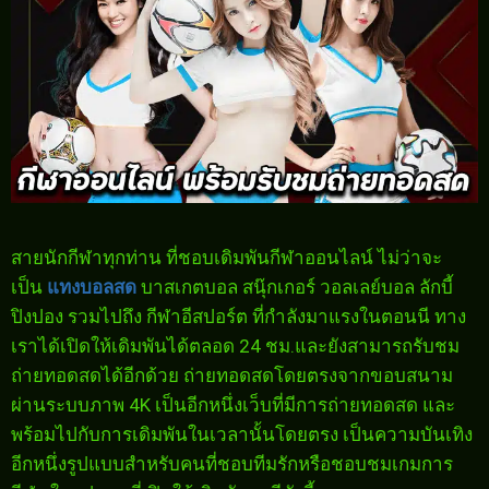
สายนักกีฬาทุกท่าน ที่ชอบเดิมพันกีฬาออนไลน์ ไม่ว่าจะ
เป็น
แทงบอลสด
บาสเกตบอล สนุ๊กเกอร์ วอลเลย์บอล ลักบี้
ปิงปอง รวมไปถึง กีฬาอีสปอร์ต ที่กำลังมาแรงในตอนนี ทาง
เราได้เปิดให้เดิมพันได้ตลอด 24 ชม.และยังสามารถรับชม
ถ่ายทอดสดได้อีกด้วย ถ่ายทอดสดโดยตรงจากขอบสนาม
ผ่านระบบภาพ 4K เป็นอีกหนึ่งเว็บที่มีการถ่ายทอดสด และ
พร้อมไปกับการเดิมพันในเวลานั้นโดยตรง เป็นความบันเทิง
อีกหนึ่งรูปแบบสำหรับคนที่ชอบทีมรักหรือชอบชมเกมการ