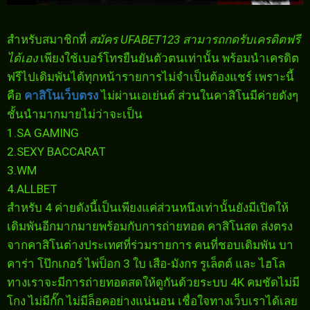
สำหรับสมาชิกที่
สมัคร UFABET123 สามารถกดรับเครดิตฟรี
ได้เอง
เพียงใช้เบอร์โทรยืนยันตัวตนเท่านั้น พร้อมนำเครดิต
ฟรีไปเดิมพันได้ทุกหน้ารายการไม่จำเป็นต้องแชร์ เพราะนี้
คือ
คาสิโนเว็บตรง
ไม่ผ่านเอเย่นต์ ส่วนในคาสิโนมีค่ายดังๆ
ชั้นนำมากมายไม่ว่าจะเป็น
1.SA GAMING
2.SEXY BACCARAT
3.WM
4.ALLBET
สำหรับ 4 ค่ายดังนี้เป็นเพียงแค่ส่วนหนึงเท่านั้นยังมีเปิดให้
เดิมพันอีกมากมายพร้อมกับการถ่ายทอด คาสิโนสด ส่งตรง
จากคาสิโนต่างประเทศที่ร่วมรายการ คนที่ชอบเดิมพัน บา
คาร่า โป๊กเกอร์ ไพ่ป็อก 3 ใบ เสือ-มังกร รูเล็ตต์ และ ไฮโล
ทางเราจะมีการถ่ายทอดสดให้ดูกันด้วยระบบ 4K คมชัดไม่มี
โกง ไม่มีกั๊ก ไม่มีล็อคอย่างแน่นอน เชื่อใจทางเว็บเราได้เลย