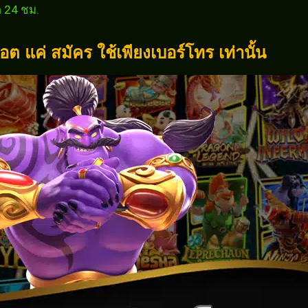
ด 24 ชม.
ต แค่ สมัคร ใช้เพียงเบอร์โทร เท่านั้น