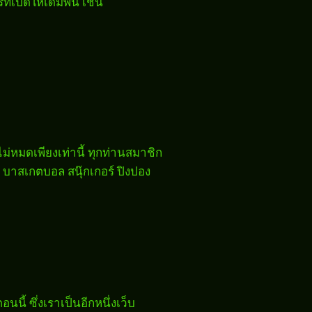
ี่เปิดให้เดิมพัน เช่น
ม่หมดเพียงเท่านี้ ทุกท่านสมาชิก
น บาสเกตบอล สนุ๊กเกอร์ ปิงปอง
ี้ ซึ่งเราเป็นอีกหนึ่งเว็บ