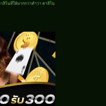
คาสิโนที่ให้มากกว่าคำว่า คาสิโน