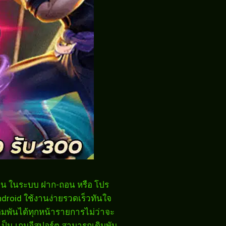
เป็น ในระบบ ฝาก-ถอน หรือ โปร
ndroid ใช้งานง่ายรวดเร็วทันใจ
มพันได้ทุกหน้ารายการไม่ว่าจะ
เป็น เกมอีสปอร์ต สามารถเดิมพัน