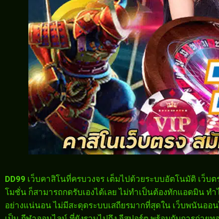
DD99
เว็บคาสิโนที่ครบวงจร เต็มไปด้วยระบบอัตโนมัติ เว็บต
โมชั่น ก็สามารถกดรับเองได้เลย ไม่ทำเป็นต้องทักแอดมิน ทำไ
อย่างแน่นอน ไม่มีสะดุดระบบเสถียรมากที่สุดใน เว็บพนันอ
เป็น กีฬาออนไลน์ ที่ยังรวมไปถึง อีสปอร์ต พร้อมกับการถ่