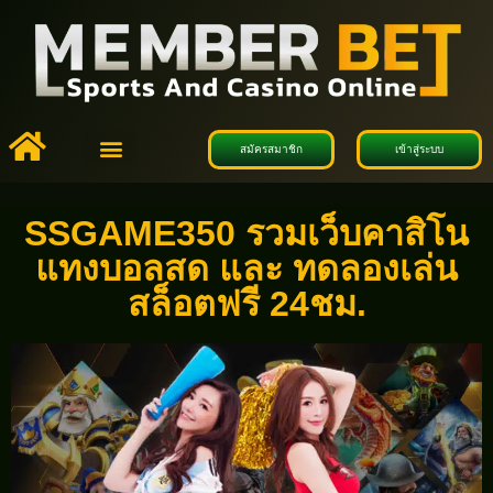
สมัครสมาชิก
เข้าสู่ระบบ
คาสิโนออนไลน์
บาคาร่าออนไลน์
แทงบอลออนไลน์
หวยออนไลน์
สมัครสมาชิก
SSGAME350 รวมเว็บคาสิโน
แทงบอลสด และ ทดลองเล่น
สล็อตฟรี 24ชม.