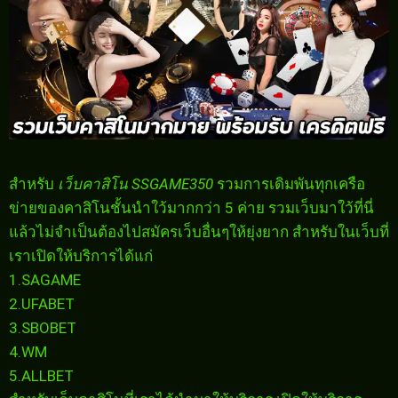
สำหรับ
เว็บคาสิโน SSGAME350
รวมการเดิมพันทุกเครือ
ข่ายของคาสิโนชั้นนำใว้มากกว่า 5 ค่าย รวมเว็บมาใว้ที่นี่
แล้วไม่จำเป็นต้องไปสมัครเว็บอื่นๆให้ยุ่งยาก สำหรับในเว็บที่
เราเปิดให้บริการได้แก่
1.SAGAME
2.UFABET
3.SBOBET
4.WM
5.ALLBET