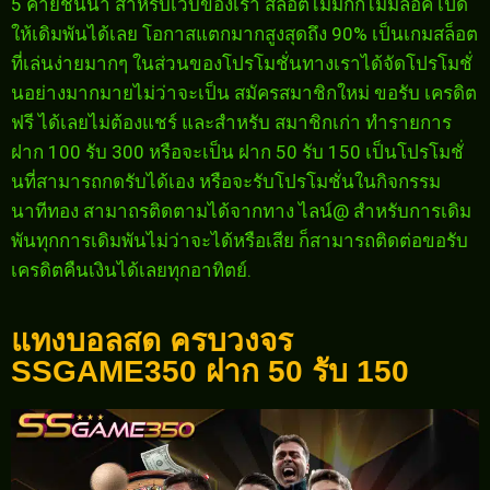
5 ค่ายชั้นนำ สำหรับเว็บของเรา สล็อตไม่มีกั๊กไม่มีล็อค เปิด
ให้เดิมพันได้เลย โอกาสแตกมากสูงสุดถึง 90% เป็นเกมสล็อต
ที่เล่นง่ายมากๆ ในส่วนของโปรโมชั่นทางเราได้จัดโปรโมชั่
นอย่างมากมายไม่ว่าจะเป็น สมัครสมาชิกใหม่ ขอรับ เครดิต
ฟรี ได้เลยไม่ต้องแชร์ และสำหรับ สมาชิกเก่า ทำรายการ
ฝาก 100 รับ 300 หรือจะเป็น ฝาก 50 รับ 150 เป็นโปรโมชั่
นที่สามารถกดรับได้เอง หรือจะรับโปรโมชั่นในกิจกรรม
นาทีทอง สามาถรติดตามได้จากทาง ไลน์@ สำหรับการเดิม
พันทุกการเดิมพันไม่ว่าจะได้หรือเสีย ก็สามารถติดต่อขอรับ
เครดิตคืนเงินได้เลยทุกอาทิตย์.
แทงบอลสด ครบวงจร
SSGAME350 ฝาก 50 รับ 150