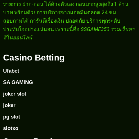
รายการ ฝาก-ถอน ได้ด้วยตัวเอง ถอนมากสูงสุดถึง 1 ล้าน
บาท พร้อมด้วยการบริการจากแอดมินตลอด 24 ชม.
สอบถามได้ การันตีเรื่องเงิน ปลอดภัย บริการทุกระดับ
ประทับใจอย่างแน่นอน เพราะนี้คือ
SSGAME350 รวมเว็บคา
สิโนออนไลน์
Casino Betting
Ufabet
SA GAMING
joker slot
joker
pg slot
slotxo