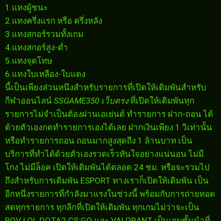
1.แทงผู้ชนะ
2.แทงครึ่งแรก หรือ ครึ่งหลัง
3.แทงสกอร์รวมทั้งเกม
4.แทงสกอร์สูง-ต่ำ
5.แทงจุดโทษ
6.แทงใบเหลือง-ใบแดง
นี้เป็นเพียงส่วนหนึงสำหรับรายการที่เปิดให้เดิมพันสำหรับ
กีฬาออนไลน์
SSGAME350 เว็บตรง
ที่เปิดให้เดิมพันทุก
รายการไม่จำเป็นต้องผ่านเอเย่นต์ ทำรายการ ฝาก-ถอน ได้
ด้วยตัวเองกดทำรายการเองได้เลย ฝากเงินเพียง 1 วิเท่านั้น
หรือทำรายการถอน ถอนมากสูงสุดถึง 1 ล้านบาท เป็น
บริการที่ทำได้ด้วยตัวเองรวดเร็วทันใจอย่างแน่นอน ไม่มี
โกง ไม่มีล็อค เปิดให้เดิมพันได้ตลอด 24 ชม. หรือจะรวมไป
ถึงสำหรับการเดิมพัน ESPORT ทางเราก็เปิดให้เดิมพัน เป็น
อีกหนึ่งรายการที่กำลังมาแรงในช่วงนี้ พร้อมกับการถ่ายทอด
สดทุกรายการ ทุกลีกที่เปิดให้เดิมพัน ทุกเกมไม่ว่าจะเป็น
ROV LOL DOTA2 CS:GO และ VALORANT เป็นเกมชั้นนำที่