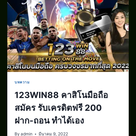
บทความ
123WIN88 คาสิโนมือถือ
สมัคร รับเครดิตฟรี 200
ฝาก-ถอน ทำได้เอง
By
admin
มีนาคม 9, 2022