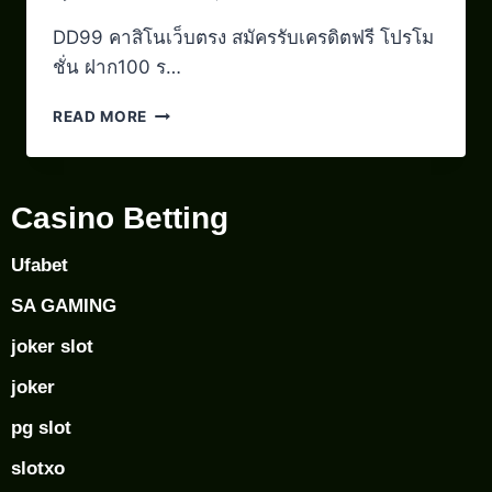
DD99 คาสิโนเว็บตรง สมัครรับเครดิตฟรี โปรโม
ชั่น ฝาก100 ร…
READ MORE
Casino Betting
Ufabet
SA GAMING
joker slot
joker
pg slot
slotxo