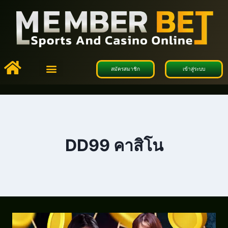
สมัครสมาชิก
เข้าสู่ระบบ
คาสิโนออนไลน์
บาคาร่าออนไลน์
แทงบอลออนไลน์
หวยออนไลน์
สมัครสมาชิก
DD99 คาสิโน