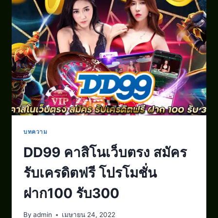
บทความ
DD99 คาสิโนเว็บตรง สมัคร
รับเครดิตฟรี โปรโมชั่น
ฝาก100 รับ300
By
admin
เมษายน 24, 2022