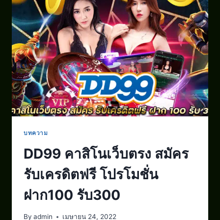
บทความ
DD99 คาสิโนเว็บตรง สมัคร
รับเครดิตฟรี โปรโมชั่น
ฝาก100 รับ300
By
admin
เมษายน 24, 2022