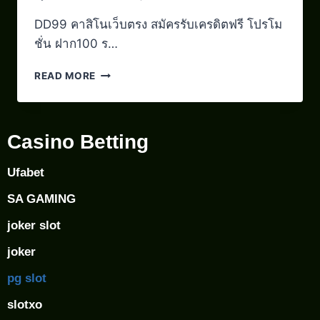
DD99 คาสิโนเว็บตรง สมัครรับเครดิตฟรี โปรโม
ชั่น ฝาก100 ร…
READ MORE
Casino Betting
Ufabet
SA GAMING
joker slot
joker
pg slot
slotxo