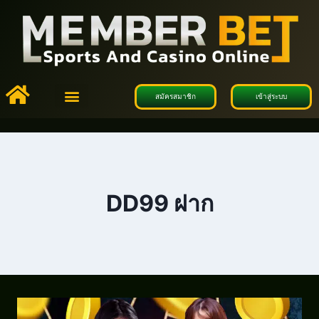
สมัครสมาชิก
เข้าสู่ระบบ
คาสิโนออนไลน์
บาคาร่าออนไลน์
แทงบอลออนไลน์
หวยออนไลน์
สมัครสมาชิก
DD99 ฝาก