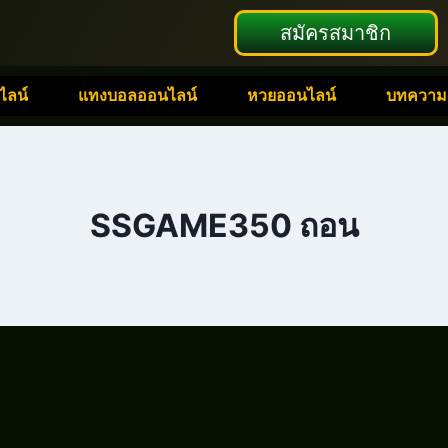
สมัครสมาชิก
ไลน์
แทงบอลออนไลน์
หวยออนไลน์
บทความ
SSGAME350 ถอน