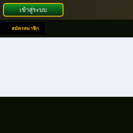
เข้าสู่ระบบ
สมัครสมาชิก