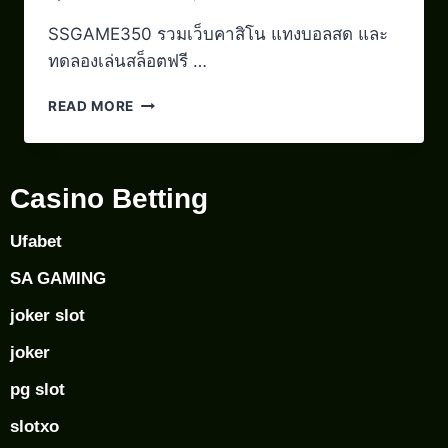
SSGAME350 รวมเว็บคาสิโน แทงบอลสด และ
ทดลองเล่นสล็อตฟรี …
READ MORE
Casino Betting
Ufabet
SA GAMING
joker slot
joker
pg slot
slotxo