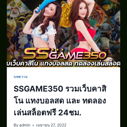
บทความ
SSGAME350 รวมเว็บคาสิ
โน แทงบอลสด และ ทดลอง
เล่นสล็อตฟรี 24ชม.
By
admin
เมษายน 27, 2022