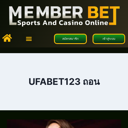
สมัครสมาชิก
เข้าสู่ระบบ
คาสิโนออนไลน์
บาคาร่าออนไลน์
แทงบอลออนไลน์
หวยออนไลน์
สมัครสมาชิก
UFABET123 ถอน