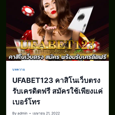
บทความ
UFABET123 คาสิโนเว็บตรง
รับเครดิตฟรี สมัครใช้เพียงแค่
เบอร์โทร
By
admin
เมษายน 21, 2022