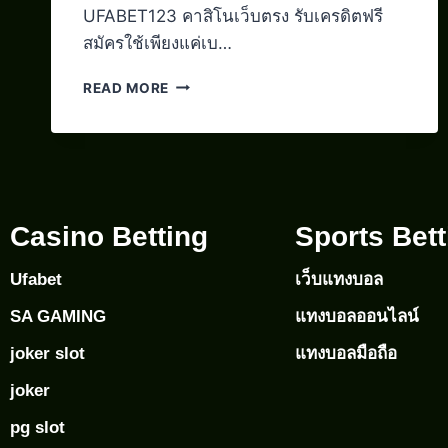
UFABET123 คาสิโนเว็บตรง รับเครดิตฟรี
สมัครใช้เพียงแค่เบ…
READ MORE
Casino Betting
Sports Bett
Ufabet
เว็บแทงบอล
SA GAMING
แทงบอลออนไลน์
joker slot
แทงบอลมือถือ
joker
pg slot