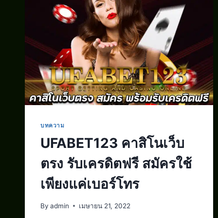
บทความ
UFABET123 คาสิโนเว็บ
ตรง รับเครดิตฟรี สมัครใช้
เพียงแค่เบอร์โทร
By
admin
เมษายน 21, 2022