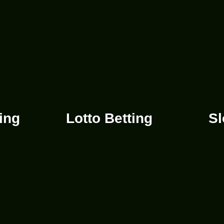
ing
Lotto Betting
Sl