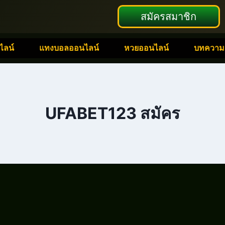
สมัครสมาชิก
ไลน์
แทงบอลออนไลน์
หวยออนไลน์
บทความ
UFABET123 สมัคร