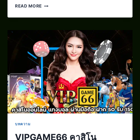
READ MORE
บทความ
VIPGAME66 คาสิโน