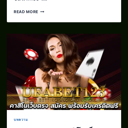
READ MORE
บทความ