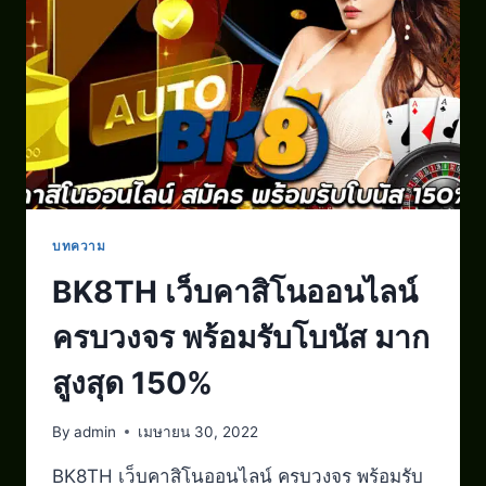
บทความ
BK8TH เว็บคาสิโนออนไลน์
ครบวงจร พร้อมรับโบนัส มาก
สูงสุด 150%
By
admin
เมษายน 30, 2022
BK8TH เว็บคาสิโนออนไลน์ ครบวงจร พร้อมรับ