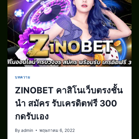
บทความ
ZINOBET คาสิโนเว็บตรงชั้น
นำ สมัคร รับเครดิตฟรี 300
กดรับเอง
By
admin
พฤษภาคม 6, 2022