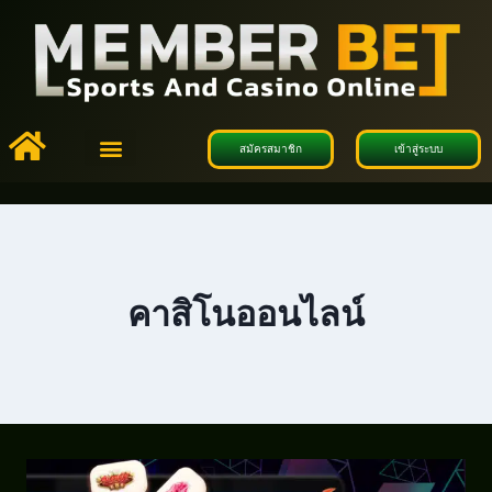
สมัครสมาชิก
เข้าสู่ระบบ
คาสิโนออนไลน์
บาคาร่าออนไลน์
แทงบอลออนไลน์
หวยออนไลน์
สมัครสมาชิก
คาสิโนออนไลน์