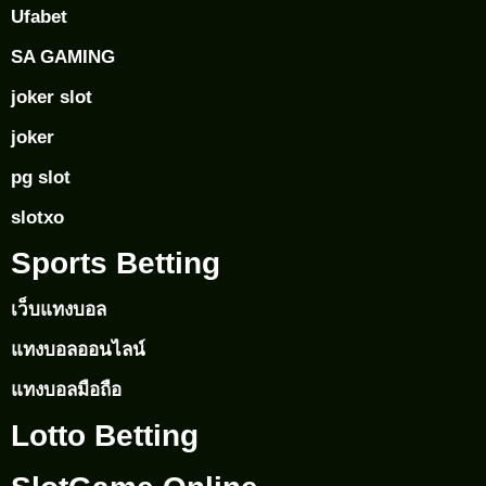
Ufabet
SA GAMING
joker slot
joker
pg slot
slotxo
Sports Betting
เว็บแทงบอล
แทงบอลออนไลน์
แทงบอลมือถือ
Lotto Betting