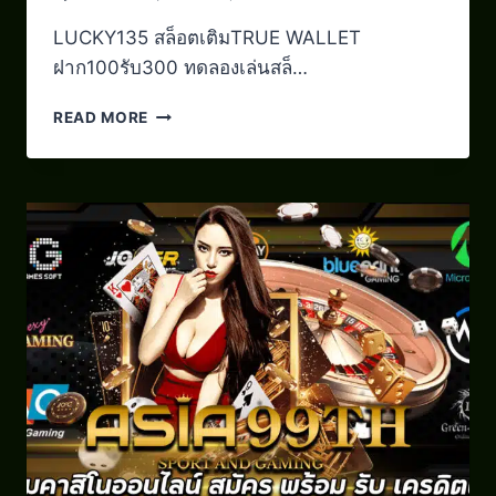
LUCKY135 สล็อตเติมTRUE WALLET
ฝาก100รับ300 ทดลองเล่นสล็…
READ MORE